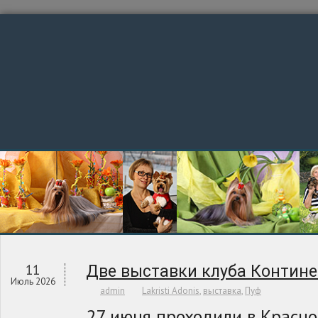
11
Две выставки клуба Контине
Июль 2026
admin
Lakristi Adonis
,
выставка
,
Пуф
27 июня проходили в Красно