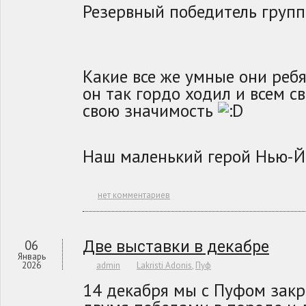
Резервный победитель груп
Какие все же умные они ребя
он так гордо ходил и всем 
свою значимость
Наш маленький герой Нью-Й
нет комментариев
06
Две выставки в декабре
Январь
2026
admin
Lakristi Adonis
,
Пуф
14 декабря мы с Пуфом зак