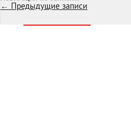
←
Предыдущие записи
Заводчик Тонких Татьяна Геннадьевна
тел. 240-54-93
почта:
ttonkih@mail.ru