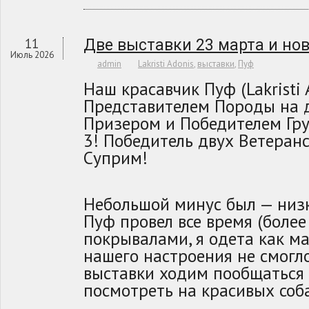
11
Две выставки 23 марта и но
Июль 2026
admin
Lakristi Adonis
,
выставки
,
Пуф
Наш красавчик Пуф (Lakristi
Представителем Породы на д
Призером и Победителем Гру
3! Победитель двух Ветеранс
Суприм!
Небольшой минус был — низк
Пуф провел все время (более
покрывалами, я одета как ма
нашего настроения не смогло
выставки ходим пообщаться 
посмотреть на красивых соба